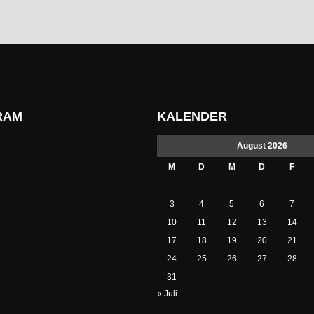
FUSSBALLVEREIN BEITRETEN?
RAM
KALENDER
August 2026
M
D
M
D
F
3
4
5
6
7
10
11
12
13
14
17
18
19
20
21
24
25
26
27
28
31
« Juli