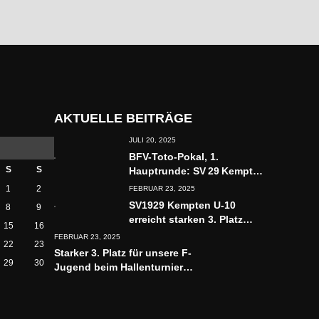
Mitglied werden
AKTUELLE BEITRÄGE
JULI 20, 2025
BFV-Toto-Pokal, 1.
S
S
Hauptrunde: SV 29 Kempten
– SV Rieden am Forggensee
1
2
FEBRUAR 23, 2025
3:0
SV1929 Kempten U-10
8
9
erreicht starken 3. Platz
15
16
beim U-11 Hallenturnier
FEBRUAR 23, 2025
22
23
Starker 3. Platz für unsere F-
29
30
Jugend beim Hallenturnier
in Buchenberg